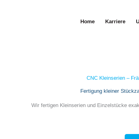
Zum
Inhalt
Home
Karriere
U
springen
CNC Kleinserien – Frä
Fertigung kleiner Stückz
Wir fertigen Kleinserien und Einzelstücke exakt