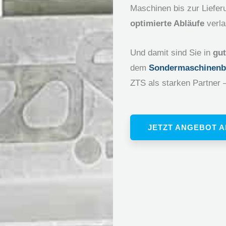
Maschinen bis zur Lieferu
optimierte Abläufe
verla
Und damit sind Sie in
gut
dem
Sondermaschinenb
ZTS als starken Partner 
JETZT ANGEBOT 